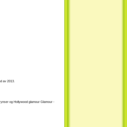
nd av 2013.
 frynser og Hollywood glamour
Glamour -