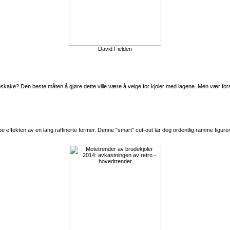
David Fielden
upskake? Den beste måten å gjøre dette ville være å velge for kjoler med lagene. Men vær fors
 effekten av en lang raffinerte former. Denne "smart" cut-out lar deg ordentlig ramme figure