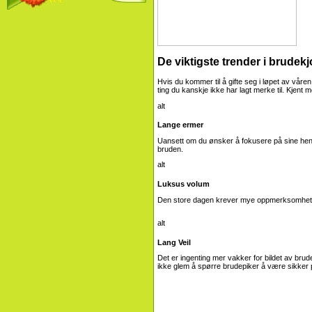
De viktigste trender i brudekj
Hvis du kommer til å gifte seg i løpet av våre
ting du kanskje ikke har lagt merke til. Kjent m
Lange ermer
Uansett om du ønsker å fokusere på sine hender
bruden.
Luksus volum
Den store dagen krever mye oppmerksomhet og ..
Lang Veil
Det er ingenting mer vakker for bildet av brude
ikke glem å spørre brudepiker å være sikker 