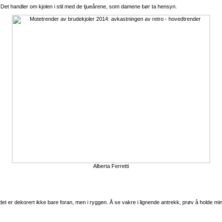
 Det handler om kjolen i stil med de tjueårene, som damene bør ta hensyn.
Alberta Ferretti
di det er dekorert ikke bare foran, men i ryggen. Å se vakre i lignende antrekk, prøv å holde mi