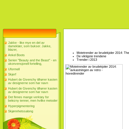
Jakke - like mye en del av
dameklær, som bukser. Jakke,
blazer,
Motetrender av brudekjoler 2014: The
Ankel Boots
De viktigste trendene
Trender i 2013
Serien "Beauty and the Beast" - en
ukonvensjonell fortelling,
Uformell
Skjerf
Hubert de Givenchy tilhører kasten
av designerne som har navn
Hubert de Givenchy tilhører kasten
av designerne som har navn
Det finnes mange verktøy for
belezny tenner, men hvilke metoder
Hyperpigmentering
Skjønnhetssalong