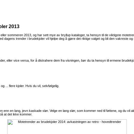
oler 2013
n eller sommeren 2013, og har sett mye av bryllup kataloger, ta hensyn til de viktigste motet
ed dagens trender i brudekjoler vil hjelpe deg å gjøre det riktige valget og bli den vakreste og s
, eller vice versa, for å distrahere dem fra visningen, bør du ta hensyn til ermene brudekjol
. flere kjoler. Hvis du vil, selvfølgelig.
n enn en lang, jevn kaskade slør. Velge en lang slør, som kommer ned til føttene, og du vil ald
på at det ikke kommer.