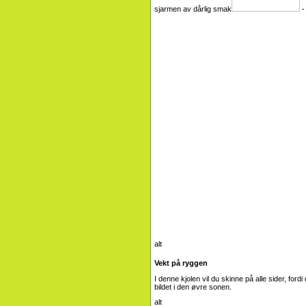
sjarmen av dårlig smak
-
Vekt på ryggen
I denne kjolen vil du skinne på alle sider, for
bildet i den øvre sonen.