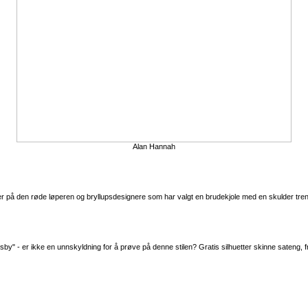
Alan Hannah
ser på den røde løperen og bryllupsdesignere som har valgt en brudekjole med en skulder tre
by" - er ikke en unnskyldning for å prøve på denne stilen? Gratis silhuetter skinne sateng,